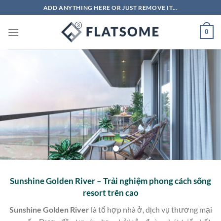
Skip
ADD ANYTHING HERE OR JUST REMOVE IT...
to
content
0
Sunshine Golden River – Trải nghiệm phong cách sống
resort trên cao
Sunshine Golden River
là tổ hợp nhà ở, dịch vụ thương mại