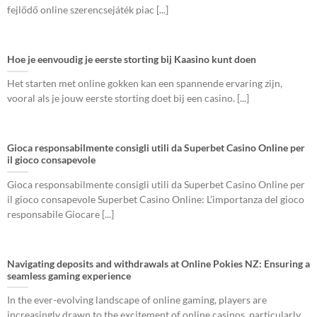
fejlődő online szerencsejáték piac [...]
Hoe je eenvoudig je eerste storting bij Kaasino kunt doen
Het starten met online gokken kan een spannende ervaring zijn,
vooral als je jouw eerste storting doet bij een casino. [...]
Gioca responsabilmente consigli utili da Superbet Casino Online per
il gioco consapevole
Gioca responsabilmente consigli utili da Superbet Casino Online per
il gioco consapevole Superbet Casino Online: L’importanza del gioco
responsabile Giocare [...]
Navigating deposits and withdrawals at Online Pokies NZ: Ensuring a
seamless gaming experience
In the ever-evolving landscape of online gaming, players are
increasingly drawn to the excitement of online casinos, particularly