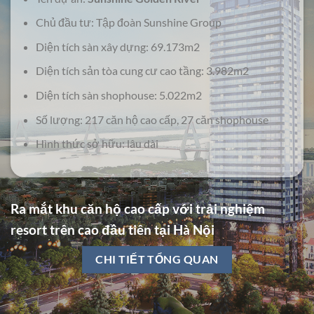
Chủ đầu tư: Tập đoàn Sunshine Group
Diện tích sàn xây dựng: 69.173m2
Diện tích sản tòa cung cư cao tầng: 3.982m2
Diện tích sàn shophouse: 5.022m2
Số lượng: 217 căn hộ cao cấp, 27 căn shophouse
Hình thức sở hữu: lâu dài
Ra mắt khu căn hộ cao cấp với trải nghiệm
resort trên cao đầu tiên tại Hà Nội
CHI TIẾT TỔNG QUAN