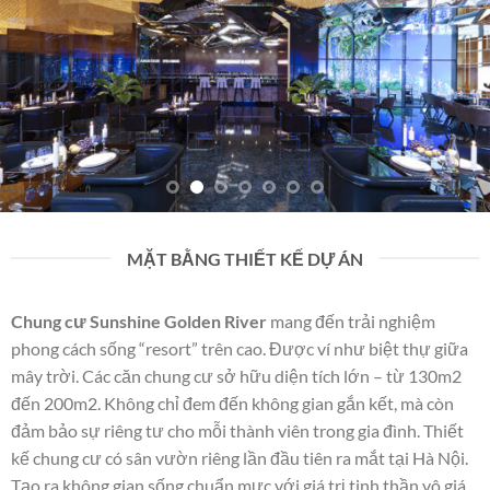
Wine bar lounge
MẶT BẰNG THIẾT KẾ DỰ ÁN
Chung cư Sunshine Golden River
mang đến trải nghiệm
phong cách sống “resort” trên cao. Được ví như biệt thự giữa
mây trời. Các căn chung cư sở hữu diện tích lớn – từ 130m2
đến 200m2. Không chỉ đem đến không gian gắn kết, mà còn
đảm bảo sự riêng tư cho mỗi thành viên trong gia đình. Thiết
kế chung cư có sân vườn riêng lần đầu tiên ra mắt tại Hà Nội.
Tạo ra không gian sống chuẩn mực với giá trị tinh thần vô giá